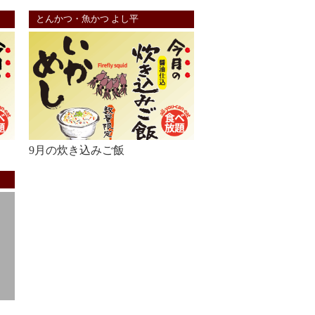
とんかつ・魚かつ よし平
9月の炊き込みご飯