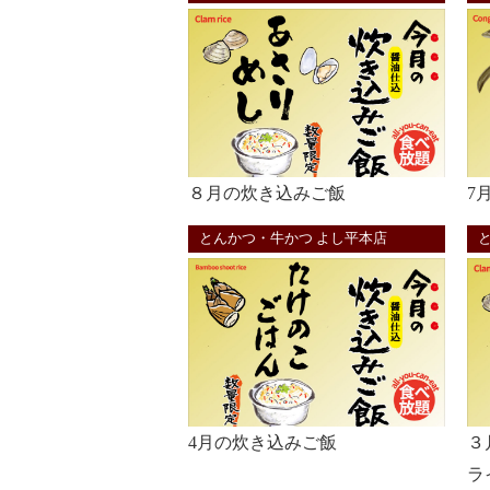
８月の炊き込みご飯
7
とんかつ・牛かつ よし平本店
4月の炊き込みご飯
３
ラ