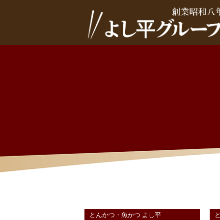
とんかつ・魚かつ よし平