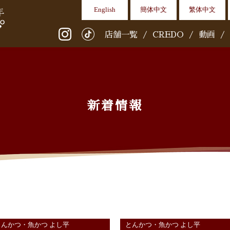
English
簡体中文
繁体中文
店舗一覧
/
CREDO
/
動画
/
新着情報
とんかつ・魚かつ よし平
とんかつ・魚かつ よし平