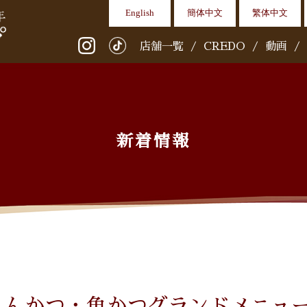
English
簡体中文
繁体中文
店舗一覧
/
CREDO
/
動画
/
新着情報
とんかつ・魚かつグランドメニュー